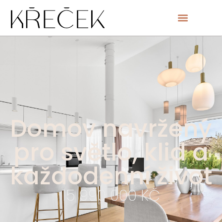
Domov navržený
pro světlo, klid a
každodenní život
15 990 000 KČ