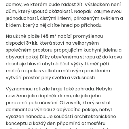
domov, ve kterém bude radost žít. Výsledkem není
dům, který upoutá okázalostí. Naopak. Zaujme svou
jednoduchostí, čistými liniemi, přirozeným světlem a
klidem, který z něj cítíte hned po příchodu.
Na užitné ploše
145 m²
nabízí promyšlenou
dispozici
3+kk
, která staví na velkorysém
společném prostoru propojujícím kuchyni, jídelnu a
obývací pokoj. Díky otevřenému stropu až do krovu
dosahuje hlavní obytná část výšky téměř pěti
metrů a spolu s velkoformátovým prosklením
vytváří prostor plný světla a vzdušnosti.
Významnou roli zde hraje také zahrada. Nebyla
navržena jako doplněk domu, ale jako jeho
přirozené pokračování. Olivovník, který se stal
dominantou výhledu z obývacího pokoje, nebyl
vysazen náhodou. Je součástí architektonického
konceptu a každý den připomíná atmosféru