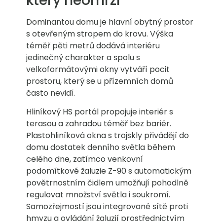
který neomrzí
Dominantou domu je hlavní obytný prostor
s otevřeným stropem do krovu. Výška
téměř pěti metrů dodává interiéru
jedinečný charakter a spolu s
velkoformátovými okny vytváří pocit
prostoru, který se u přízemních domů
často nevidí.
Hliníkový HS portál propojuje interiér s
terasou a zahradou téměř bez bariér.
Plastohliníková okna s trojskly přivádějí do
domu dostatek denního světla během
celého dne, zatímco venkovní
podomítkové žaluzie Z-90 s automatickým
povětrnostním čidlem umožňují pohodlně
regulovat množství světla i soukromí.
Samozřejmostí jsou integrované sítě proti
hmyzu a ovládání žaluzií prostřednictvím