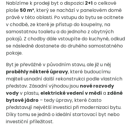
Nabízíme k prodeji byt o dispozici
2+1
o celkové
ploše
50 m²
, který se nachází v panelovém domě
právě v této oblasti. Po vstupu do bytu se ocitnete
v chodbě, ze které je přístup do koupelny, na
samostatnou toaletu a do jednoho z obytných
pokojů. Z chodby dále vstoupíte do kuchyně, odkud
se následně dostanete do druhého samostatného
pokoje.
Byt je převážně v původním stavu, ale již u něj
proběhly některé úpravy
, které budoucímu
majiteli usnadní další rekonstrukci podle vlastních
představ. Zásadní výhodou jsou
nové rozvody
vody
v plastu,
elektrické vedení v mědi
a
zděné
bytové jádro
– tedy úpravy, které často
představují největší investici při modernizaci bytu.
Díky tomu se jedná o ideální startovací byt nebo
investiční příležitost.