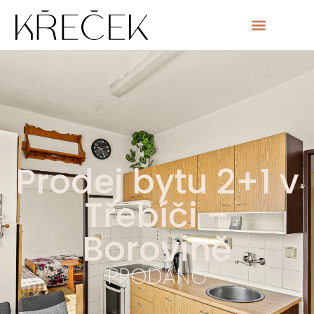
Prodej bytu 2+1 v
Třebíči –
Borovině
PRODÁNO