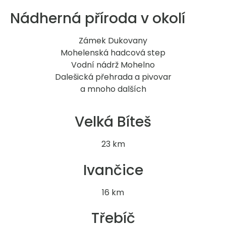
Nádherná příroda v okolí
Zámek Dukovany
Mohelenská hadcová step
Vodní nádrž Mohelno
Dalešická přehrada a pivovar
a mnoho dalších
Velká Bíteš
23 km
Ivančice
16 km
Třebíč