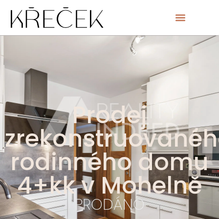
Prodej
zrekonstruované
rodinného domu
4+kk v Mohelně
PRODÁNO