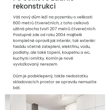
rekonstrukci
Váš nový dům leží na pozemku o velikosti
600 metrů čtverečních, z toho celková
užitná plocha tvoří 207 metrů čtverečních.
Postupně zde od roku 2004 majitelé
kompletně opravili jak interiér, tak exteriér:
fasádu včetně zateplení, elektřinu, vodu,
podlahy, ale také topení, koupelnu a wc,
kuchyni i omítky. Komín je nově
vyvložkovaný nerezem.
Dům je podsklepený, takže nedostatku
skladovacích prostor se opravdu nemusíte
bát.